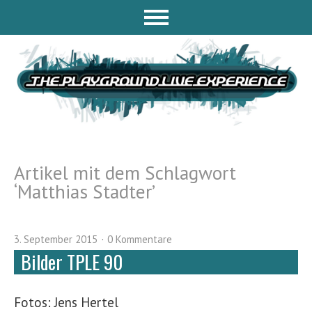
Artikel mit dem Schlagwort
‘
Matthias Stadter
’
3. September 2015
0 Kommentare
Bilder TPLE 90
Fotos: Jens Hertel