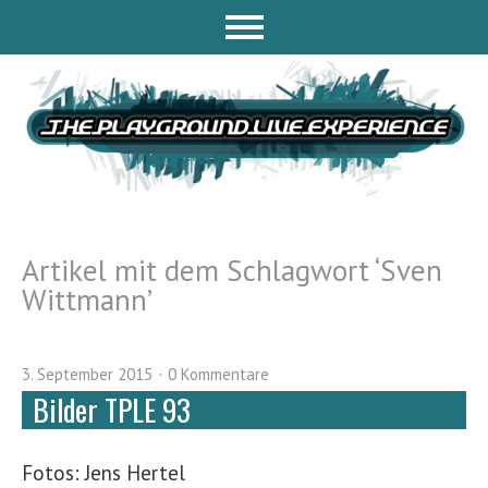
Artikel mit dem Schlagwort ‘
Sven
Wittmann
’
3. September 2015
0 Kommentare
Bilder TPLE 93
Fotos: Jens Hertel